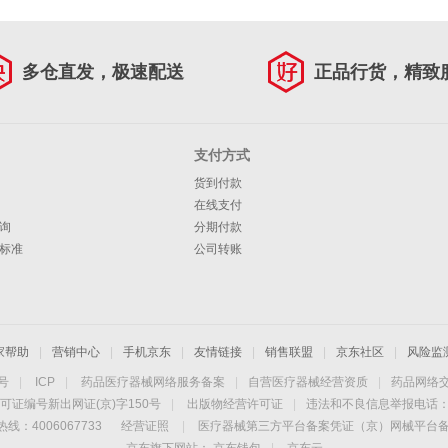
多仓直发，极速配送
正品行货，精致
支付方式
货到付款
在线支付
询
分期付款
标准
公司转账
家帮助
|
营销中心
|
手机京东
|
友情链接
|
销售联盟
|
京东社区
|
风险监
4号
|
ICP
|
药品医疗器械网络服务备案
|
自营医疗器械经营资质
|
药品网络
可证编号新出网证(京)字150号
|
出版物经营许可证
|
违法和不良信息举报电话：40
线：4006067733
经营证照
|
医疗器械第三方平台备案凭证（京）网械平台备字（