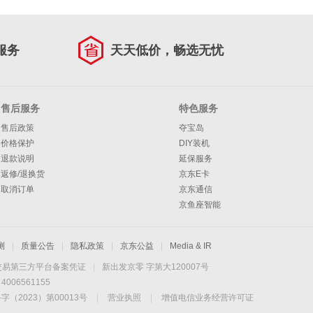
服务
天天低价，畅选无忧
售后服务
特色服务
售后政策
夺宝岛
价格保护
DIY装机
退款说明
延保服务
返修/退换货
京东E卡
取消订单
京东通信
京鱼座智能
测
|
质量公告
|
隐私政策
|
京东公益
|
Media & IR
交易第三方平台备案凭证
|
新出发京零 字第大120007号
06561155
2023）第00013号
|
营业执照
|
增值电信业务经营许可证