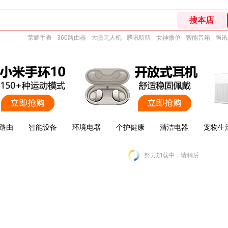
荣耀手表
360路由器
大疆无人机
腾讯听听
女神微单
智能音箱
腾讯
路由
智能设备
环境电器
个护健康
清洁电器
宠物生
努力加载中，请稍后...