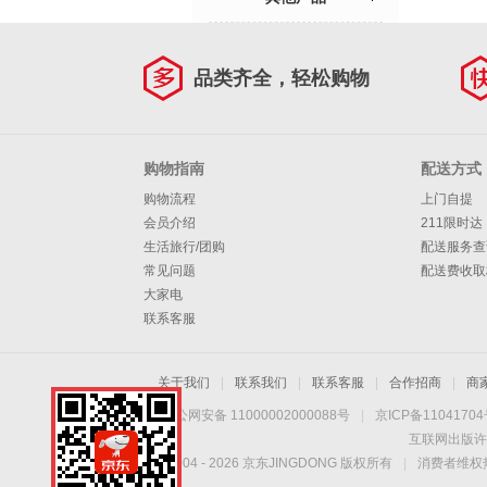
品类齐全，轻松购物
购物指南
配送方式
购物流程
上门自提
会员介绍
211限时达
生活旅行/团购
配送服务查
常见问题
配送费收取
大家电
联系客服
关于我们
|
联系我们
|
联系客服
|
合作招商
|
商
京公网安备 11000002000088号
|
京ICP备1104170
互联网出版许
Copyright © 2004 -
2026
京东JINGDONG 版权所有
|
消费者维权热